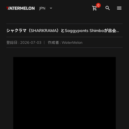
0
Watermelon
shopping_cart
Sign Up
Sign in
close
search
ビート購入
シャクラマ（SHARKRAMA）とSaggypants Shimbaが出会った「AFTL」
ビート販売
登録日 : 2026-07-03
作成者 : WaterMelon
マガジン
イベント