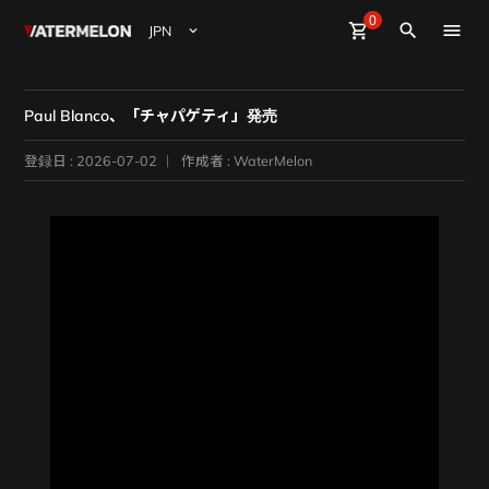
0
Watermelon
shopping_cart
Sign Up
Sign in
close
search
ビート購入
Paul Blanco、「チャパゲティ」発売
ビート販売
登録日 : 2026-07-02
作成者 : WaterMelon
マガジン
イベント