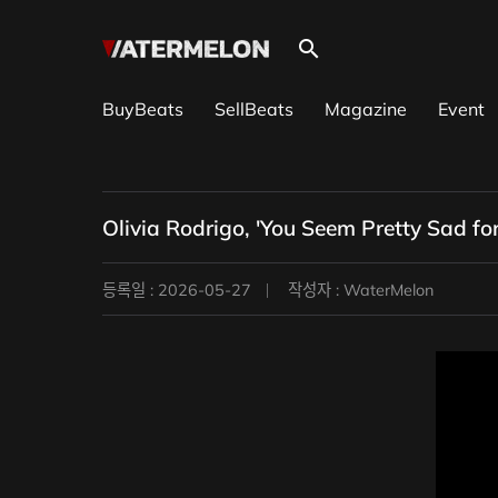
search
BuyBeats
SellBeats
Magazine
Event
Olivia Rodrigo, 'You Seem Pretty Sad 
등록일 : 2026-05-27
작성자 : WaterMelon