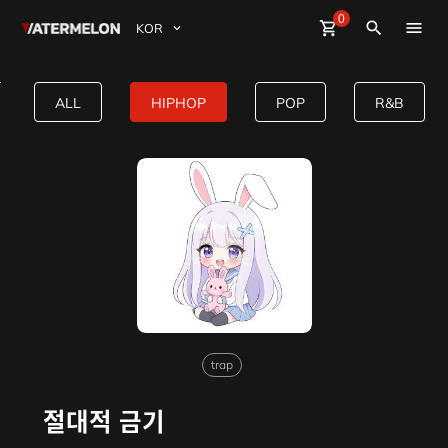
0
Watermelon
shopping_cart
Sign Up
close
Sign in
search
BuyBeats
절대적 금기 HipHop type beat
ALL
HIPHOP
POP
R&B
SellBeats
Magazine
Event
trap
절대적 금기