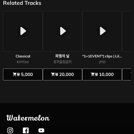
Related Tracks
Classical
파멸의 날
*1+1EVENT*| clips | Lil baby Type Beat 2025
KHYDid
토끼출입금지
JP!D
₩ 5,000
₩ 20,000
₩ 10,000
shopping_cart
shopping_cart
shopping_cart
shopping_c
Watermelon