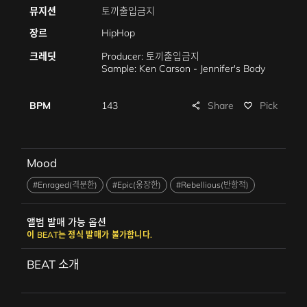
뮤지션
토끼출입금지
장르
HipHop
크레딧
Producer: 토끼출입금지
Sample: Ken Carson - Jennifer's Body
Share
BPM
143
Pick
share
favorite_border
Mood
#Enraged(격분한)
#Epic(웅장한)
#Rebellious(반항적)
앨범 발매 가능 옵션
이 BEAT는 정식 발매가 불가합니다.
BEAT 소개