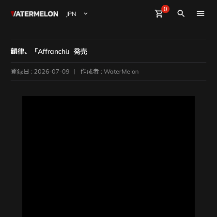
0
Watermelon
shopping_cart
Sign Up
Sign in
close
search
ビート購入
韻律、「Affranchi」発売
ビート販売
登録日 : 2026-07-09
作成者 : WaterMelon
マガジン
イベント