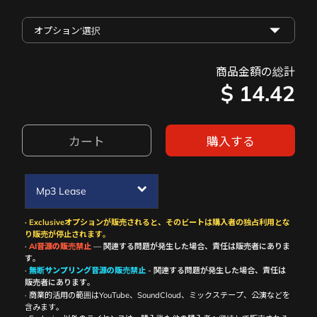
商品金額の総計
$
14.42
カート
購入する
Mp3 Lease
· Exclusiveオプションが販売されると、そのビートは購入者の独占利用とな
り販売が停止されます。
·
AI音源の販売禁止
— 関連する問題が発生した場合、責任は販売者にありま
す。
·
無断サンプリング音源の販売禁止
- 関連する問題が発生した場合、責任は
販売者にあります。
· 商業的活用の範囲はYouTube、SoundCloud、ミックステープ、公演などを
含みます。