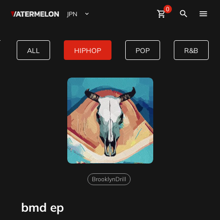
0
Watermelon
shopping_cart
Sign Up
close
Sign in
search
ビート購入
bmd ep HipHop type beat
ALL
HIPHOP
POP
R&B
ビート販売
マガジン
イベント
BrooklynDrill
bmd ep