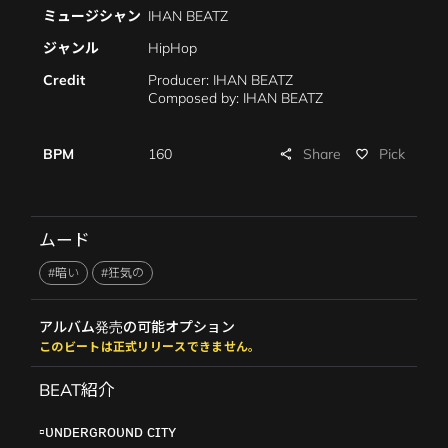
ミュージシャン
IHAN BEATZ
ジャンル
HipHop
Credit
Producer: IHAN BEATZ
Composed by: IHAN BEATZ
Share
BPM
160
Pick
share
favorite_border
ムード
#暗い
#狂気の
アルバム発売の可能オプション
このビートは正式リリースできません。
BEAT紹介
▫️ᴜɴᴅᴇʀɢʀᴏᴜɴᴅ ᴄɪᴛʏ