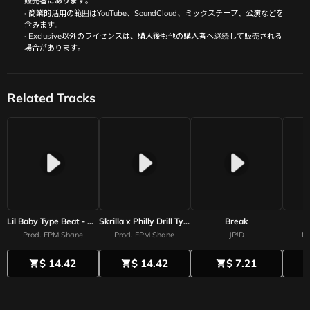
販売者にあります。
· 商業的活用の範囲はYouTube、SoundCloud、ミックステープ、公演などを
含みます。
· Exclusive以外のライセンスは、購入後も他の購入者へ継続して販売される
場合があります。
Related Tracks
Lil Baby Type Beat - Demon Baby
Skrilla x Philly Drill Type Beat - Geek Balloon
Break
Prod. FPM Shane
Prod. FPM Shane
JP!D
M
$ 14.42
$ 14.42
$ 7.21
shopping_cart
shopping_cart
shopping_cart
shoppi