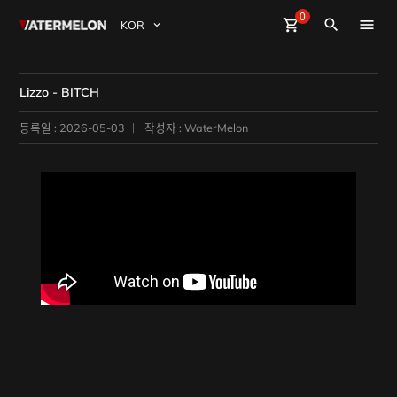
0
Watermelon
shopping_cart
Sign Up
Sign in
close
search
BuyBeats
Lizzo - BITCH
SellBeats
등록일 : 2026-05-03
작성자 : WaterMelon
Magazine
Event