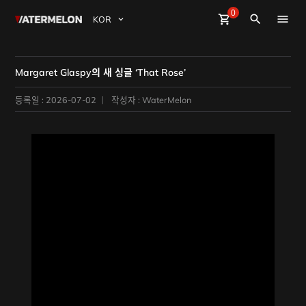
0
Watermelon
shopping_cart
Sign Up
Sign in
close
search
BuyBeats
Margaret Glaspy의 새 싱글 ‘That Rose’
SellBeats
등록일 : 2026-07-02
작성자 : WaterMelon
Magazine
Event