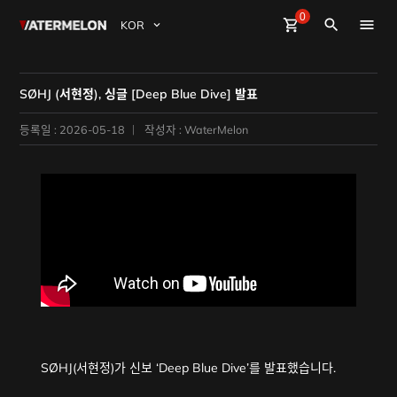
0
Watermelon
shopping_cart
Sign Up
Sign in
close
search
BuyBeats
SØHJ (서현정), 싱글 [Deep Blue Dive] 발표
SellBeats
등록일 : 2026-05-18
작성자 : WaterMelon
Magazine
Event
SØHJ(서현정)가 신보 ‘Deep Blue Dive’를 발표했습니다.