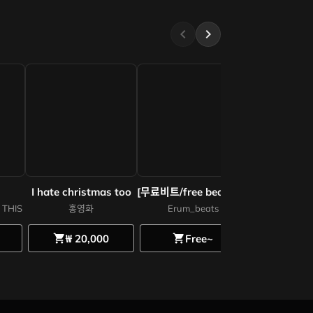
chevron_left
chevron_right
I hate christmas too
[무료비트/free beats] 가을 감성의 로파이 비트 LEAVE LOVE / lo-fi Rnb type beats
broken 
 THIS
홍영화
Erum_beats
ZE
₩ 20,000
Free~
₩ 65
shopping_cart
shopping_cart
shopping_cart