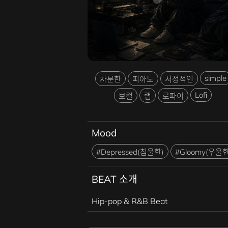
simple
차분한
피아노
서정적인
Lofi
보컬
랩
로파이
Mood
#Depressed(침울한)
#Gloomy(우울한
BEAT 소개
Hip-pop & R&B Beat