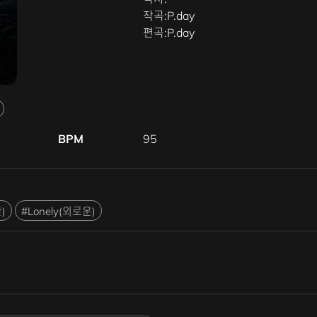
작곡:P.day
편곡:P.day
BPM
95
)
#Lonely(외로운)