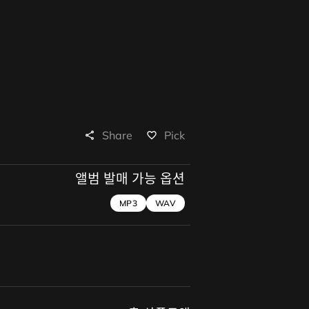
Share
Pick
share
favorite_border
앨범 발매 가능 옵션
MP3
WAV