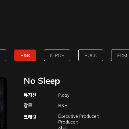
t
P
R&B
K-POP
ROCK
EDM
No Sleep
뮤지션
P.day
장르
R&B
Executive Producer:
크레딧
Producer:
작사: