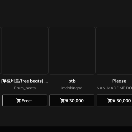
[무료비트/free beats] 릴러말즈타입 감성적이면서 다크한 알앤비 비트/ emotional dark Rnb type beats
btb
Please
Erum_beats
imdakingad
NANI MADE ME DO
Free~
₩ 30,000
₩ 30,000
shopping_cart
shopping_cart
shopping_cart