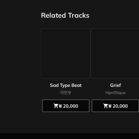
Related Tracks
Sad Type Beat
Grief
이민우
Hpn0tique
₩ 20,000
₩ 20,000
shopping_cart
shopping_cart