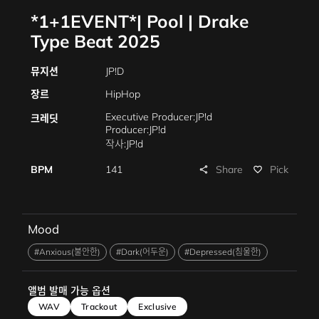
*1+1EVENT*| Pool | Drake
Type Beat 2025
뮤지션
JP!D
장르
HipHop
Executive Producer:JP!d
크레딧
Producer:JP!d
작사:JP!d
작곡:JP!d
Share
BPM
141
Pick
share
favorite_border
편곡:JP!d
Piano:JP!d
Mixing:JP!d
Mastering:JP!d
Marketing:JP!d
Mood
Management:JP!d
#Anxious(불안한)
#Dark(어두운)
#Depressed(침울한)
앨범 발매 가능 옵션
WAV
Trackout
Exclusive