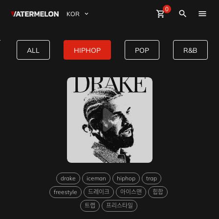
0
Watermelon
shopping_cart
Sign Up
close
Sign in
search
BuyBeats
*1+1EVENT*| Pool | Drake Type 
ALL
HIPHOP
POP
R&B
SellBeats
Magazine
Event
drake
iceman
hiphop
trap
freestyle
드레이크
아이스맨
힙합
트랩
프리스타일