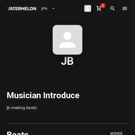
0
Watermelon
shopping_cart
Sign Up
close
Sign in
search
ビート購入
ビート販売
マガジン
JB
イベント
Musician Introduce
jb making beats
Beats
MORE