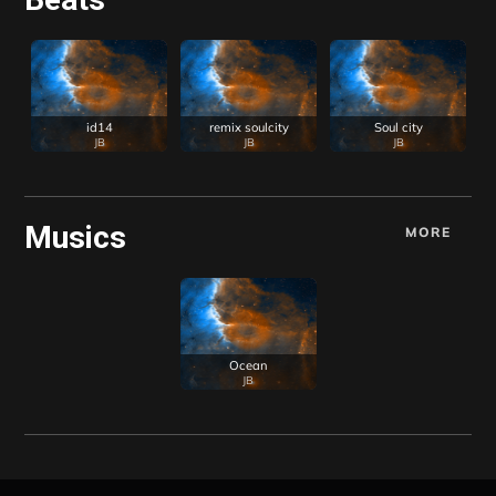
id14
remix soulcity
Soul city
JB
JB
JB
Musics
MORE
Ocean
JB