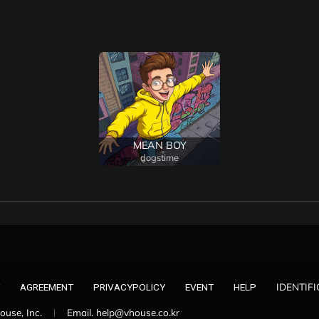
MEAN BOY
dogstime
IDENTIF
AGREEMENT
PRIVACYPOLICY
EVENT
HELP
use, Inc.
Email. help@vhouse.co.kr