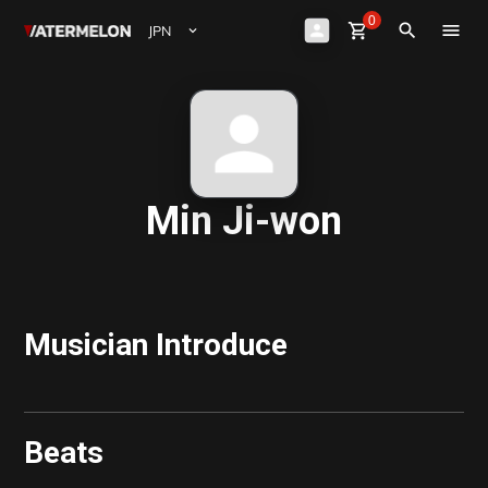
0
Watermelon
shopping_cart
Sign Up
close
Sign in
search
ビート購入
ビート販売
マガジン
Min Ji-won
イベント
Musician Introduce
Beats