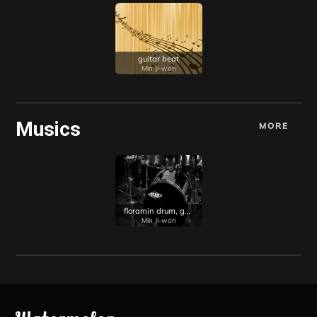
guitar beat
Min Ji-won
Musics
MORE
floramin drum, guitar
Min Ji-won