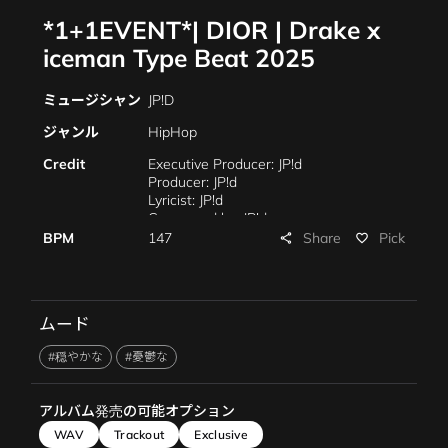
*1+1EVENT*| DIOR | Drake x
iceman Type Beat 2025
ミュージシャン
JP!D
ジャンル
HipHop
Credit
Executive Producer: JP!d
Producer: JP!d
Lyricist: JP!d
Composed by: JP!d
Arrangement: JP!d
Share
BPM
147
Pick
share
favorite_border
Piano:JP!d
Mixing:JP!d
Mastering:JP!d
Marketing:JP!d
ムード
Management:JP!d
#穏やかな
#憂鬱な
アルバム発売の可能オプション
WAV
Trackout
Exclusive