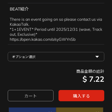
BEAT紹介
There is an event going on so please contact us via
KakaoTalk.
*1+1EVENT* Period until 2025/12/31 (wave, Track
out, Exclusive)*
https://open.kakao.com/o/syGWYnSb
商品金額の総計
$
7.22
カート
購入する