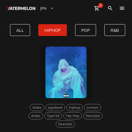
0
Watermelon
shopping_cart
Sign Up
close
Sign in
search
ビート購入
*1+1EVENT*| DIOR | Drake x ic
ALL
HIPHOP
POP
R&B
ビート販売
マガジン
イベント
drake
typebeat
hiphop
iceman
drake
Type bit
Hip Hop
freestyle
freestyle