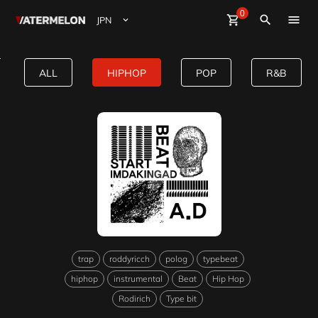
0
Watermelon
shopping_cart
Sign Up
close
Sign in
search
ビート購入
start HipHop type beat
ALL
HIPHOP
POP
R&B
ビート販売
マガジン
イベント
trap
roddyricch
polog
typebeat
hiphop
instrumental
Beat
Hip Hop
Rodirich
Type bit