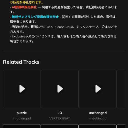
り販売が停止されます。
·
AI音源の販売禁止
— 関連する問題が発生した場合、責任は販売者にありま
す。
·
無断サンプリング音源の販売禁止
- 関連する問題が発生した場合、責任は
販売者にあります。
· 商業的活用の範囲はYouTube、SoundCloud、ミックステープ、公演などを
含みます。
· Exclusive以外のライセンスは、購入後も他の購入者へ継続して販売される
場合があります。
Related Tracks
puzzle
LO
unchanged
d
imdakingad
VERTEX BEAT
imdakingad