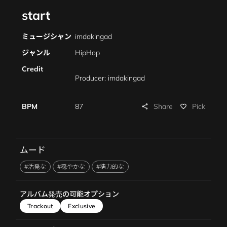
start
ミュージシャン
imdakingad
ジャンル
HipHop
Credit
Producer: imdakingad
Share
BPM
87
Pick
share
favorite_border
ムード
#活発な
#穏やかな
#精力的な
アルバム発売の可能オプション
Trackout
Exclusive