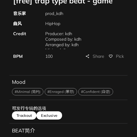
[free] trap type beat - game
音乐家
prod_kdh
曲风
HipHop
Credit
Producer: kdh
Composed by: kdh
Arranged by: kdh
Mixing: kdh
Mastering: kdh
Share
BPM
100
Pick
share
favorite_border
Mood
#Minimal (简约)
#Enraged (暴怒)
#Confident (自信)
可发行专辑的选项
Trackout
Exclusive
BEAT简介