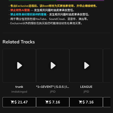
· 售出Exclusive选项后，该Beat将转为买家独家使用，并停止继续销售。
·
禁止销售AI音频
— 发生相关问题时由卖家承担责任。
·
禁止销售未经授权采样的音频
- 发生相关问题时由卖家承担责任。
· 用于商业性范围包括YouTube、SoundCloud、混音带、演出等。
· Exclusive以外的授权在购买后仍可能继续销售给其他买家。
Related Tracks
trunk
*1+1EVENT* | S.O.S | lilbaby Type Beat 2025
LEAGUE
imdakingad
JP!D
JP!D
$ 21.47
$ 7.16
$ 7.16
shopping_cart
shopping_cart
shopping_cart
shoppi