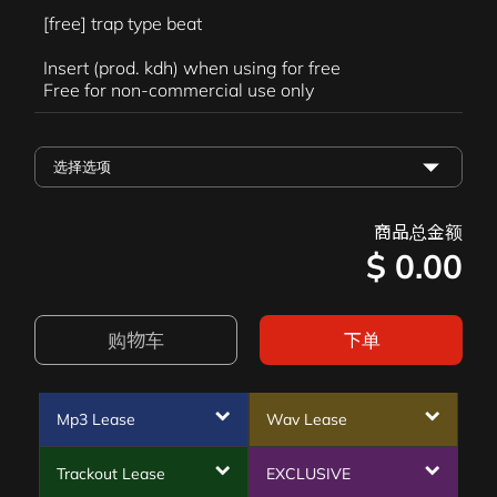
[free] trap type beat
Insert (prod. kdh) when using for free
Free for non-commercial use only
商品总金额
$
0.00
购物车
下单
Mp3 Lease
Wav Lease
Trackout Lease
EXCLUSIVE