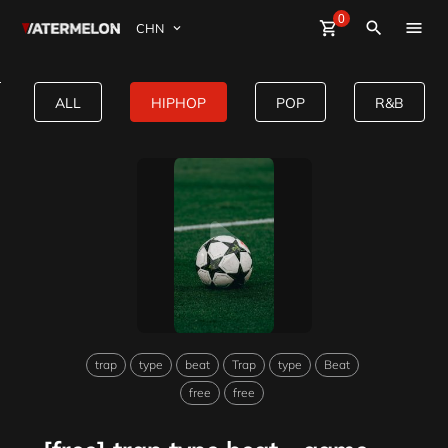
0
Watermelon
shopping_cart
Sign Up
close
Sign in
search
买节拍
[free] trap type beat - game Hip
ALL
HIPHOP
POP
R&B
卖节拍
杂志
活动
trap
type
beat
Trap
type
Beat
free
free