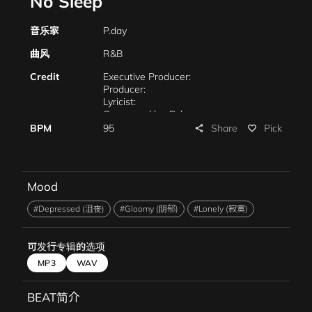
No Sleep
音乐家
P.day
曲风
R&B
Credit
Executive Producer:
Producer:
Lyricist:
Composed by: P.day
Arrangement: P.day
Share
BPM
95
Pick
share
favorite_border
Mood
#Depressed (沮丧)
#Gloomy (阴郁)
#Lonely (寂寞)
可发行专辑的选项
MP3
WAV
BEAT简介