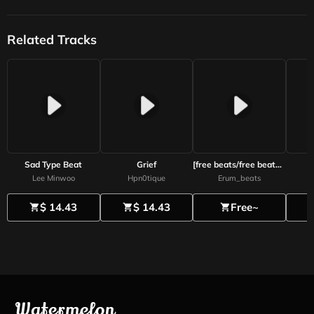
Related Tracks
Sad Type Beat
Grief
[free beats/free beats] Rillermalz type emotional and dark R&B beats/emotional dark Rnb type beats
Lee Minwoo
Hpn0tique
Erum_beats
$ 14.43
$ 14.43
Free~
shopping_cart
shopping_cart
shopping_cart
shoppi
Watermelon