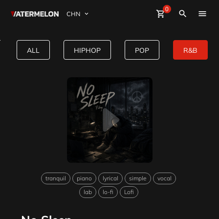
0
Watermelon
shopping_cart
Sign Up
close
Sign in
search
买节拍
No Sleep R&B type beat
ALL
HIPHOP
POP
R&B
卖节拍
杂志
活动
tranquil
piano
lyrical
simple
vocal
lab
lo-fi
Lofi